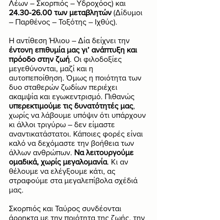
Λέων – Σκορπιός – Υδροχόος) και 
24.30-26.00 των μεταβλητών
 (Δίδυμοι 
– Παρθένος – Τοξότης – Ιχθύς). 
Η αντίθεση Ήλιου – Δία δείχνει την 
έντονη επιθυμία μας γι’ ανάπτυξη και 
πρόοδο στην ζωή
. Οι φιλοδοξίες 
μεγεθύνονται, μαζί και η 
αυτοπεποίθηση. Όμως η ποιότητα των 
δυο σταθερών ζωδίων περιέχει 
ακαμψία και εγωκεντρισμό. Πιθανώς 
υπερεκτιμούμε τις δυνατότητές μας
, 
χωρίς να λάβουμε υπόψιν ότι υπάρχουν 
κι άλλοι τριγύρω – δεν είμαστε 
αναντικατάστατοι. Κάποιες φορές είναι 
καλό να δεχόμαστε την βοήθεια των 
άλλων ανθρώπων. 
Να λειτουργούμε 
ομαδικά, χωρίς μεγαλομανία
. Κι αν 
θέλουμε να ελέγξουμε κάτι, ας 
στραφούμε στα μεγαλεπίβολα σχέδιά 
μας.  
Σκορπιός και Ταύρος συνδέονται 
άρρηκτα με την ποιότητα της ζωής, την 