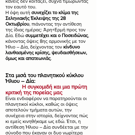
κανείς δεν κοιτάζει, συχνά τιμωρώντας 
τον εαυτό του. 
Η όψη αυτή 
συνεχίζει το κλίμα της 
Σεληνιακής Έκλειψης της 28 
Οκτωβρίου
, πιάνοντας την αντίθεση 
της ίδιας ημέρας: Άρη+Ερμή προς τον 
Δία. Εδώ 
συμμετέχει και ο Ποσειδώνας
, 
κάνοντας όψεις 8ης αρμονικής με τον 
Ήλιο – Δία, δείχνοντας τον 
κίνδυνο 
λανθασμένης κρίσης, ψευδαισθήσεων, 
όμως και απατεωνιάς
. 
Στα μισά του πλανητικού κύκλου 
Ήλιου – Δία: 
           Η συγκομιδή και μια πρώτη 
κριτική της πορείας μας
Είναι ενδιαφέρον να παρατηρούνται οι 
πλανητικοί κύκλοι, καθώς οι όψεις 
αποτελούν τμήματα αυτών, την 
συνέχεια στην ιστορία, δείχνοντας πώς 
κι εμείς κινηθήκαμε ως εδώ. Έτσι, η 
αντίθεση Ήλιου – Δία συνδέεται με την 
σύνοδο που έκαναν οι δυο νωρίτερα 