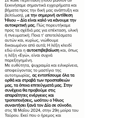
Σε κάθε περίπτωση (πόσο μάλλον αν 
ξεκινήσαμε σημαντικά εγχειρήματα και 
βήματα προς την δική μας ανάπτυξη και 
βελτίωση), μ
ε την σημερινή αντίθεση 
Ήλιου – Δία είναι καλό να κάνουμε την 
αυτοκριτική μας.
 Πώς πορευτήκαμε 
προς τα σχέδιά μας για επέκταση, υλική 
ή πνευματική; Ποια τ’ αποτελέσματα 
αυτών και, κυρίως, νιώθουμε 
δικαιωμένοι από αυτά; Η λέξη κλειδί 
εδώ είναι η 
αυτοεπιβεβαίωση
 και, όπως 
η λέξη «Εγώ», είναι συχνά 
παρεξηγημένη. 
Με ευθύτητα, ψυχραιμία και ειλικρίνεια, 
αποφεύγοντας το μαστίγιο της 
αυτοτιμωρίας, 
ας εντοπίσουμε όλα τα 
ορθά και στραβά των προσπαθειών 
μας, τα όποια επιτεύγματά μας. Στην 
συνέχεια θα προβούμε στις 
απαραίτητες ενέργειες και 
τροποποιήσεις, ωσότου ο Ήλιος 
συναντήσει ξανά τον Δία σε σύνοδο
, 
στις 18 Μαΐου 2024, στην 29η μοίρα του 
Ταύρου. Εκεί που ο ήρεμος και 