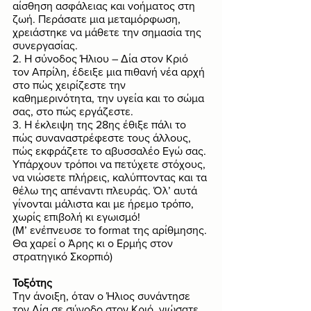
αίσθηση ασφάλειας και νοήματος στη 
ζωή. Περάσατε μια μεταμόρφωση, 
χρειάστηκε να μάθετε την σημασία της 
συνεργασίας. 
2. Η σύνοδος Ήλιου – Δία στον Κριό 
τον Απρίλη, έδειξε μια πιθανή νέα αρχή 
στο πώς χειρίζεστε την 
καθημερινότητα, την υγεία και το σώμα 
σας, στο πώς εργάζεστε. 
3. Η έκλειψη της 28ης έθιξε πάλι το 
πώς συναναστρέφεστε τους άλλους, 
πώς εκφράζετε το αβυσσαλέο Εγώ σας. 
Υπάρχουν τρόποι να πετύχετε στόχους, 
να νιώσετε πλήρεις, καλύπτοντας και τα 
θέλω της απέναντι πλευράς. Όλ’ αυτά 
γίνονται μάλιστα και με ήρεμο τρόπο, 
χωρίς επιβολή κι εγωισμό!
(Μ’ ενέπνευσε το format της αρίθμησης. 
Θα χαρεί ο Άρης κι ο Ερμής στον 
στρατηγικό Σκορπιό)
Τοξότης
Την άνοιξη, όταν ο Ήλιος συνάντησε 
τον Δία σε σύνοδο στον Κριό, νιώσατε 