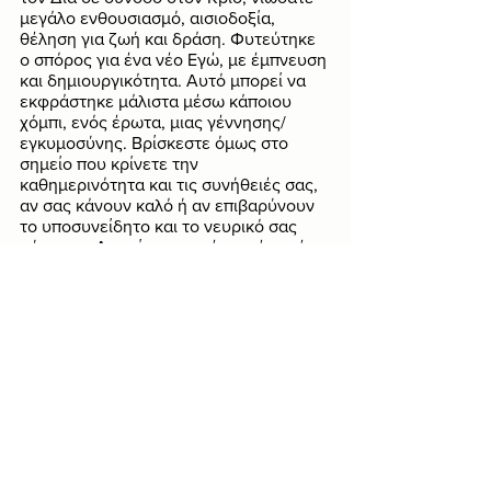
μεγάλο ενθουσιασμό, αισιοδοξία, 
θέληση για ζωή και δράση. Φυτεύτηκε 
ο σπόρος για ένα νέο Εγώ, με έμπνευση 
και δημιουργικότητα. Αυτό μπορεί να 
εκφράστηκε μάλιστα μέσω κάποιου 
χόμπι, ενός έρωτα, μιας γέννησης/
εγκυμοσύνης. Βρίσκεστε όμως στο 
σημείο που κρίνετε την 
καθημερινότητα και τις συνήθειές σας, 
αν σας κάνουν καλό ή αν επιβαρύνουν 
το υποσυνείδητο και το νευρικό σας 
σύστημα. Δεν γίνεται να έχετε ένα νέο 
Εγώ με παλιές νοοτροπίες. Προπάντων: 
να θυμάστε να ξεκουράζετε το μυαλό 
και το σώμα σας αυτό τον καιρό. 
Αιγόκερως
Για τους Αιγόκερους είναι σημαντικό το 
ερωτικό αυτό το διάστημα, ακόμα 
περισσότερο με τη Νέα Σελήνη στις 
13/11 σε αντίθεση με τον Ουρανό. Να 
είστε σε επιφυλακή για κάλπικους 
έρωτες και κρυφές καταστάσεις που θα 