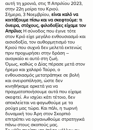
αυτή τη χρονιά, στις 11 Απριλίου 2023, 
στην 22η μοίρα του Κριού. 
Σήμερα, 3 Νοεμβρίου, 
είναι καλό να 
κοιτάξουμε πίσω και να σκεφτούμε: τι 
όνειρα, στόχους, φιλοδοξίες είχαμε τον 
Απρίλιο; 
Η σύνοδος που έγινε τότε 
στον Κριό είχε μεγάλο ενθουσιασμό και 
αισιοδοξία, τον αυθορμητισμό του 
Κριού που συχνά δεν μελετά εκτενώς 
πριν προχωρήσει στην δράση – 
αναγκαίο κι αυτό στη ζωή. 
Όμως, καθώς ο Δίας πέρασε μετά στον 
ήρεμο και χαλαρό Ταύρο, ο 
ενθουσιασμός μετατράπηκε σε βολή 
και ονειροπόληση, ώστε δεν 
κινηθήκαμε αρκετά για να 
πραγματοποιήσουμε αυτά που είχαμε 
σκεφτεί. Αν ισχύει κάτι τέτοιο, δεν 
αποκλείεται να φαγωθούμε με τα 
ρούχα μας τώρα. Και πάλι, η τωρινή 
δυναμική του Άρη στον Σκορπιό 
επιτρέπει να οργανωθούμε στρατηγικά 
πάνω στους σκοπούς μας. 