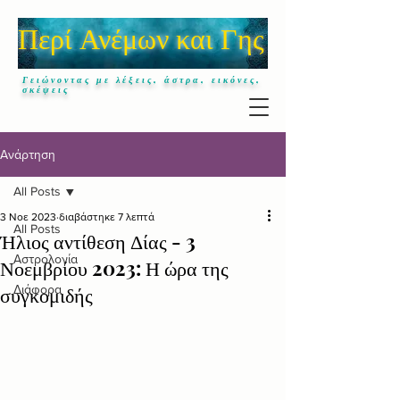
Περί Ανέμων και Γης
Γειώνοντας με λέξεις, άστρα, εικόνες,
σκέψεις
Ανάρτηση
All Posts
3 Νοε 2023
διαβάστηκε 7 λεπτά
All Posts
Ήλιος αντίθεση Δίας - 3
Αστρολογία
Νοεμβρίου 2023: Η ώρα της
συγκομιδής
Διάφορα