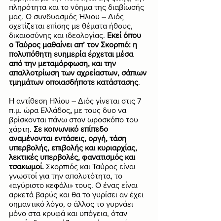
πληρότητα και το νόημα της διαβίωσής 
μας. Ο συνδυασμός Ήλιου – Διός 
σχετίζεται επίσης με θέματα ήθους, 
δικαιοσύνης και ιδεολογίας. 
Εκεί όπου 
ο Ταύρος μαθαίνει απ’ τον Σκορπιό: η 
πολυπόθητη ευημερία έρχεται μέσα 
από την μεταμόρφωση, και την 
απαλλοτρίωση των αχρείαστων, σάπιων 
τμημάτων οποιασδήποτε κατάστασης
. 
Η αντίθεση Ηλίου – Διός γίνεται στις 7 
π.μ. ώρα Ελλάδος
, 
με τους δυο να 
βρίσκονται πάνω στον ωροσκόπο του 
χάρτη. 
Σε κοινωνικό επίπεδο 
αναμένονται εντάσεις, οργή, τάση 
υπερβολής, επιβολής και κυριαρχίας, 
λεκτικές υπερβολές, φανατισμός και 
τσακωμοί.
 Σκορπιός και Ταύρος είναι 
γνωστοί για την απολυτότητα, το 
«αγύριστο κεφάλι» τους. Ο ένας είναι 
αρκετά βαρύς και θα το γυρίσει αν έχει 
σημαντικό λόγο, ο άλλος το γυρνάει 
μόνο στα κρυφά και υπόγεια, όταν 