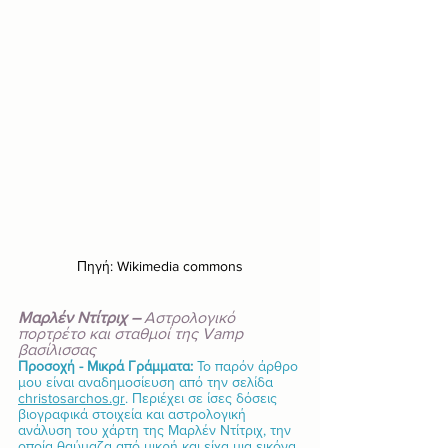
Πηγή: Wikimedia commons
Μαρλέν Ντίτριχ –
 Αστρολογικό 
πορτρέτο και σταθμοί της Vamp 
βασίλισσας
Προσοχή - Μικρά Γράμματα: 
Το παρόν άρθρο 
μου είναι αναδημοσίευση από την σελίδα 
christosarchos.gr
. Περιέχει σε ίσες δόσεις 
βιογραφικά στοιχεία και αστρολογική 
ανάλυση του χάρτη της Μαρλέν Ντίτριχ, την 
οποία θαύμαζα από μικρή και είχα μια εικόνα 