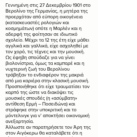
Γεννημένη στις 27 Δεκεμβρίου 1901 στο 
Βερολίνο της Γερμανίας, η μητέρα της 
προερχόταν από εύπορη οικογένεια 
(κατασκευαστές ρολογιών και 
κοσμημάτων) οπότε η Μαρλέν και η 
αδερφή της φοίτησαν σε ιδιωτικό 
σχολείο. Μέχρι τα 12 της έτη είχε μάθει 
αγγλικά και γαλλικά, είχε ασχοληθεί με 
τον χορό, τις τέχνες και την μουσική. 
Ως έφηβη σπούδαζε για να γίνει 
βιολονίστρια, όμως τα καμπαρέ και η 
νυχτερινή ζωή του Βερολίνου 
τράβηξαν το ενδιαφέρον της μακριά 
από μια καριέρα στην κλασική μουσική. 
Προσποιήθηκε ότι είχε τραυματίσει τον 
καρπό της ώστε να διακόψει τις 
μουσικές σπουδές (η «ασύμβατη» 
αντίθεση Ερμή – Ποσειδώνα) και 
στράφηκε στην υποκριτική και το 
μόντελινγκ για ν’ αποκτήσει οικονομική 
ανεξαρτησία.
Άλλωστε αν παρατηρήσετε τον Άρη της 
στον Αιγόκερω θα καταλάβετε ότι η 