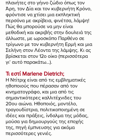
πλανήτες στο γήινο ζώδιο όπως τον 
Άρη, τον Δία και τον κυβερνήτη Κρόνο, 
φρόντισε να χτίσει μια εκπληκτική 
περσόνα με ακρίβεια, φινέτσα, λάμψη! 
Πώς θα μπορούσε να μην είναι 
μεθοδική και ακριβής στην δουλειά της 
άλλωστε, με ωροσκόπο Παρθένο σε 
τρίγωνο με τον κυβερνήτη Ερμή και μια 
Σελήνη στον Λέοντα της λάμψης. Κι ας 
βρίσκεται στον 12ο οίκο (περισσότερα 
γι’ αυτό παρακάτω…).
Τι εστί Marlene Dietrich; 
Η Ντίτριχ είναι από τις εμβληματικές 
ηθοποιούς που πέρασαν από τον 
κινηματογράφο, και μια από τις 
σημαντικότερες καλλιτέχνιδες του 
20ου αιώνα. Ηθοποιός, μοντέλο, 
τραγουδίστρια, πολιτικοποιημένη σε 
ιδέες και πράξεις, ίνδαλμα της μόδας, 
μούσα για δημιουργούς της εποχής 
της, πηγή έμπνευσης για ακόμα 
περισσότερες γενιές. 