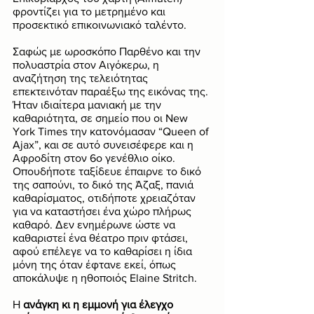
φροντίζει για το μετρημένο και 
προσεκτικό επικοινωνιακό ταλέντο. 
Σαφώς με ωροσκόπο Παρθένο και την 
πολυαστρία στον Αιγόκερω, η 
αναζήτηση της τελειότητας 
επεκτεινόταν παραέξω της εικόνας της. 
Ήταν ιδιαίτερα μανιακή με την 
καθαριότητα, σε σημείο που οι New 
York Times την κατονόμασαν “Queen of 
Ajax”, και σε αυτό συνεισέφερε και η 
Αφροδίτη στον 6ο γενέθλιο οίκο. 
Οπουδήποτε ταξίδευε έπαιρνε το δικό 
της σαπούνι, το δικό της Άζαξ, πανιά 
καθαρίσματος, οτιδήποτε χρειαζόταν 
για να καταστήσει ένα χώρο πλήρως 
καθαρό. Δεν ενημέρωνε ώστε να 
καθαριστεί ένα θέατρο πριν φτάσει, 
αφού επέλεγε να το καθαρίσει η ίδια 
μόνη της όταν έφτανε εκεί, όπως 
αποκάλυψε η ηθοποιός Elaine Stritch. 
Η 
ανάγκη κι η εμμονή για έλεγχο 