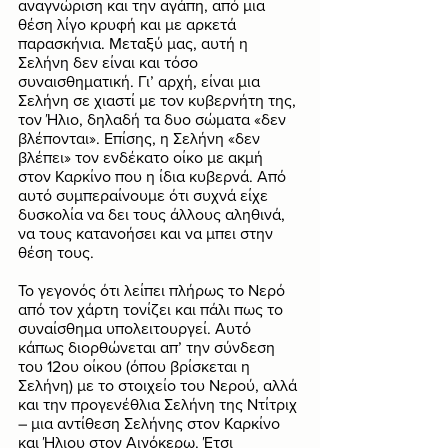
αναγνώριση και την αγάπη, από μια 
θέση λίγο κρυφή και με αρκετά 
παρασκήνια. Μεταξύ μας, αυτή η 
Σελήνη δεν είναι και τόσο 
συναισθηματική. Γι’ αρχή, είναι μια 
Σελήνη σε χιαστί με τον κυβερνήτη της, 
τον Ήλιο, δηλαδή τα δυο σώματα «δεν 
βλέπονται». Επίσης, η Σελήνη «δεν 
βλέπει» τον ενδέκατο οίκο με ακμή 
στον Καρκίνο που η ίδια κυβερνά. Από 
αυτό συμπεραίνουμε ότι συχνά είχε 
δυσκολία να δει τους άλλους αληθινά, 
να τους κατανοήσει και να μπει στην 
θέση τους. 
Το γεγονός ότι λείπει πλήρως το Νερό 
από τον χάρτη τονίζει και πάλι πως το 
συναίσθημα υπολειτουργεί. Αυτό 
κάπως διορθώνεται απ’ την σύνδεση 
του 12ου οίκου (όπου βρίσκεται η 
Σελήνη) με το στοιχείο του Νερού, αλλά 
και την προγενέθλια Σελήνη της Ντίτριχ 
– μια αντίθεση Σελήνης στον Καρκίνο 
και Ήλιου στον Αιγόκερω. Έτσι 