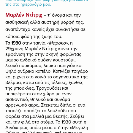
της στο ημερολόγιό μου. 
Μαρλέν Ντίτριχ
– τ’ όνομα και την 
αισθησιακή αλλά αυστηρή μορφή της, 
αναπάντεχα κανείς έχει συναντήσει σε 
κάποια φάση της ζωής του. 
Το 1930
 στην ταινία 
«Μαρόκο»,
 η 
29χρονη Μαρλέν Ντίτριχ κάνει την 
εμφάνισή της στην σκηνή φορώντας 
μαύρο ανδρικό σμόκιν κουστούμι, 
λευκό πουκάμισο, λευκό παπιγιόν και 
ψηλό ανδρικό καπέλο. Καπνίζει τσιγάρο 
και ρίχνει στο κοινό το σαγηνευτικό της 
βλέμμα, κάτω από τις τέλειες, ξανθές 
της μπούκλες. Τραγουδάει και 
περιφέρεται στον χώρο με έναν 
αισθαντικό, θηλυκό και συνάμα 
αρρενωπό αέρα. Στέκεται δίπλα σ’ ένα 
τραπέζι, αρπάζει το λουλούδι που 
φοράει στα μαλλιά μια θεατής. Σκύβει 
και την φιλά στο στόμα. Το 1930 αυτή η 
Αιγόκερως σπάει μέσα απ’ την «Μεγάλη 