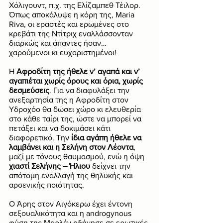
Χόλιγουντ, π.χ. της Ελίζαμπεθ Τέιλορ. 
Όπως αποκάλυψε η κόρη της, Maria 
Riva, οι εραστές και ερωμένες στο 
κρεβάτι της Ντίτριχ εναλλάσσονταν 
διαρκώς και άπαντες ήσαν… 
χαρούμενοι κι ευχαριστημένοι!
Η
 Αφροδίτη της ήθελε ν’ αγαπά και ν’ 
αγαπιέται χωρίς όρους και όρια, χωρίς 
δεσμεύσεις
. Για να διαφυλάξει την 
ανεξαρτησία της η Αφροδίτη στον 
Υδροχόο θα δώσει χώρο κι ελευθερία 
στο κάθε ταίρι της, ώστε να μπορεί να 
πετάξει και να δοκιμάσει κάτι 
διαφορετικό. Την 
ίδια αγάπη ήθελε να 
λαμβάνει και η Σελήνη στον Λέοντα
, 
μαζί με τόνους θαυμασμού, ενώ η όψη 
χιαστί Σελήνης – Ήλιου
 δείχνει την 
απότομη εναλλαγή της θηλυκής και 
αρσενικής ποιότητας. 
Ο Άρης στον Αιγόκερω έχει έντονη 
σεξουαλικότητα και η androgynous 
φύση της Μαρλέν οδήγησε σε ερωτικές 