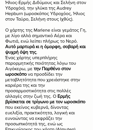
Ήλιος-Ερμής Διδύμους και Σελήνη στον 
Υδροχόο), την γλύκα της Audrey 
Hepburn (ωροσκόπος Υδροχόος, Ήλιος 
στον Ταύρο, Σελήνη στους Ιχθύς). 
Ο χάρτης της Marlene είναι γεμάτος Γη, 
με λίγο αλλά σημαντικό Αέρα και 
Φωτιά, ενώ λείπει πλήρως το Νερό. 
Αυτό μαρτυρά κι η όμορφη, σοβαρή και 
ψυχρή όψη της
. 
Ένας χάρτης υπερπλήρης 
παρορμητικής ποιότητας λόγω του 
Αιγόκερω, με 
την Παρθένο στον 
ωροσκόπο
 να προσδίδει την 
μεταβλητότητα που χρειάστηκε στην 
καριέρα της και την 
προσαρμοστικότητα στις πολλές 
αλλαγές στην ζωή της. Ο 
Ερμής 
βρίσκεται σε τρίγωνο με τον ωροσκόπο
που εκείνος κυβερνά, δίνοντας 
ευελιξία, πρακτικότητα, λογική και 
ευνοώντας να εκφράζει την 
προσωπικότητά της, ενώ ως 
Επικυρίαρχος του χάρτη (Almuten) 