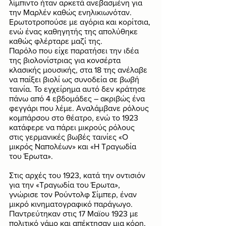
λίμπιντο ήταν αρκετά ανεβασμένη για 
την Μαρλέν καθώς ενηλικιωνόταν. 
Ερωτοτροπούσε με αγόρια και κορίτσια, 
ενώ ένας καθηγητής της απολύθηκε 
καθώς φλέρταρε μαζί της. 
Παρόλο που είχε παρατήσει την ιδέα 
της βιολονίστριας για κονσέρτα 
κλασικής μουσικής, στα 18 της ανέλαβε 
να παίξει βιολί ως συνοδεία σε βωβή 
ταινία. Το εγχείρημα αυτό δεν κράτησε 
πάνω από 4 εβδομάδες – ακριβώς ένα 
φεγγάρι που λέμε. Αναλάμβανε ρόλους 
κομπάρσου στο θέατρο, ενώ το 1923 
κατάφερε να πάρει μικρούς ρόλους 
στις γερμανικές βωβές ταινίες «Ο 
μικρός Ναπολέων» και «Η Τραγωδία 
του Έρωτα». 
Στις αρχές του 1923, κατά την οντισιόν 
για την «Τραγωδία του Έρωτα», 
γνώρισε τον Ρούντολφ Σίμπερ, έναν 
μικρό κινηματογραφικό παράγωγο. 
Παντρεύτηκαν στις 17 Μαϊου 1923 με 
πολιτικό γάμο και απέκτησαν μια κόρη, 