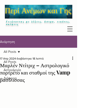
Περί Ανέμων και Γης
Γειώνοντας με λέξεις, άστρα, εικόνες,
σκέψεις
Ανάρτηση
All Posts
17 Απρ 2024
διαβάστηκε 18 λεπτά
All Posts
Μαρλέν Ντίτριχ – Αστρολογικό
Αστρολογία
πορτρέτο και σταθμοί της Vamp
βασίλισσας
Διάφορα