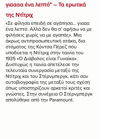
γιαααα ένα λεπτό” – Τα ερωτικά 
της Ντίτριχ
«Σε φίλησα επειδή σε αγάπησα… γιααα 
ένα λεπτό. Αλλά δεν θα σ’ αφήσω να με 
φιλήσεις χωρίς να με αγαπάς». Μια 
άκρως αντιπροσωπευτική ατάκα, δια 
στόματος της Κόντσα Πέρεζ που 
υποδύεται η Ντίτριχ στην ταινία του 
1935 «Ο Διάβολος είναι Γυναίκα». 
Δυστυχώς η ταινία απετέλεσε την 
τελευταία συνεργασία μεταξύ της 
Ντίτριχ και του Στέρνμπεργκ, κάτι σαν 
αυτοβιογραφία της μεταξύ τους σχέση 
όπως υποστηρίζουν αρκετοί κριτές και 
γνώστες. Στην συνέχεια Ο Στέρνμπεργκ 
απολύθηκε από την Paramount. 