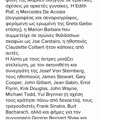
σχέσεις με αρκετές γυναίκες. Η Edith 
Piaf, η Mercedes De Acosta 
(συγγραφέας και σεναριογράφος, 
φερόμενη ως ερωμένη της Greta Garbo 
επίσης), η Marion Barbara που 
συμμετείχε σε αγώνες θαλάσσιων 
σκαφών ως Joe Carstairs, η ηθοποιός 
Claudette Colbert ήταν κάποιες από 
αυτές. 
Η λίστα με τους άντρες μοιάζει 
ατελείωτη, με τον σκηνοθέτη και 
συνεργάτη της Josef Von Sternberg, 
τους ηθοποιούς James Stewart, Gary 
Cooper, John Gilbert, Jean Gabin, Errol 
Flynn, Kirk Douglas, John Wayne, 
Michael Todd, Yul Brynner (η σχέση 
τους κράτησε πάνω από δεκαετία), τους 
τραγουδιστές Frank Sinatra, Burt 
Bacharach, αλλά και φήμες για τον 
συγγραφέα George Bernard Shaw και 
τον John F. Kennedy. Η λίστα είναι 
ατελείωτη, δεν χρειάζεται να 
παραθέσω άλλα ονόματα… 