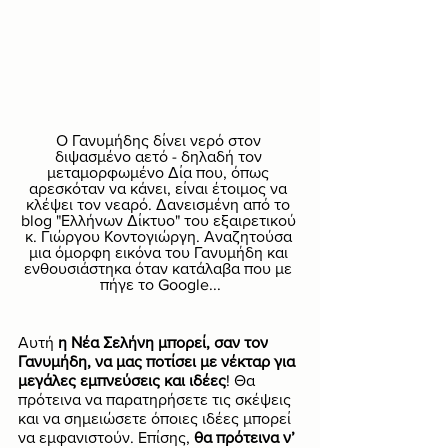
Ο Γανυμήδης δίνει νερό στον 
διψασμένο αετό - δηλαδή τον 
μεταμορφωμένο Δία που, όπως 
αρεσκόταν να κάνει, είναι έτοιμος να 
κλέψει τον νεαρό. Δανεισμένη από το 
blog "Ελλήνων Δίκτυο" του εξαιρετικού 
κ. Γιώργου Κοντογιώργη. Αναζητούσα 
μια όμορφη εικόνα του Γανυμήδη και 
ενθουσιάστηκα όταν κατάλαβα που με 
πήγε το Google...
Αυτή 
η Νέα Σελήνη μπορεί, σαν τον 
Γανυμήδη, να μας ποτίσει με νέκταρ για 
μεγάλες εμπνεύσεις και ιδέες
! Θα 
πρότεινα να παρατηρήσετε τις σκέψεις 
και να σημειώσετε όποιες ιδέες μπορεί 
να εμφανιστούν. Επίσης, 
θα πρότεινα ν’ 