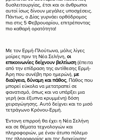
δυσλειτουργίας, έτσι και οι άνθρωποι 
αυτοί ίσως δίνουν μεγάλες υποσχέσεις. 
Πάντως, ο Δίας γυρνάει ορθόδρομος 
πια στις 5 Φεβρουαρίου, επιτρέποντας 
πιο καθαρή ορατότητα!
Με τον Ερμή-Πλούτωνα, μόλις λίγες 
μοίρες πριν τη Νέα Σελήνη, 
οι 
επικοινωνίες δείχνουν βελτίωση
 (έπειτα 
από την επίδραση της αντίθεσης Ερμή-
Άρη που συνέβη προ ημερών), 
με 
διαύγεια, δύναμη και πάθος
, Πάθος που 
μπορεί εύκολα να μετατραπεί σε 
φανατισμό, όπως και να υπάρξει μια 
γερή (και έξυπνα κρυμμένη) δόση 
χειραγώγησης. Αυτό δείχνει και το μισό 
τετράγωνο Κρόνου-Ερμή.
Έντονη επιρροή θα έχει η Νέα Σελήνη 
και σε θέματα τεχνολογιών και 
πληροφοριών, με έναν άτυπο πόλεμο 
της πληροφορίας και της διαχείρισης 