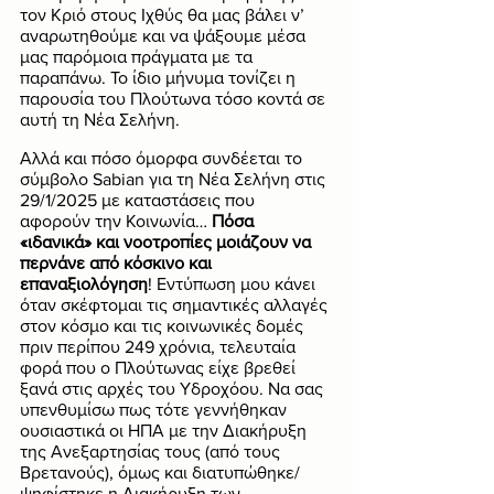
τον Κριό στους Ιχθύς θα μας βάλει ν’ 
αναρωτηθούμε και να ψάξουμε μέσα 
μας παρόμοια πράγματα με τα 
παραπάνω. Το ίδιο μήνυμα τονίζει η 
παρουσία του Πλούτωνα τόσο κοντά σε 
αυτή τη Νέα Σελήνη.
Αλλά και πόσο όμορφα συνδέεται το 
σύμβολο Sabian για τη Νέα Σελήνη στις 
29/1/2025 με καταστάσεις που 
αφορούν την Κοινωνία… 
Πόσα 
«ιδανικά» και νοοτροπίες μοιάζουν να 
περνάνε από κόσκινο και 
επαναξιολόγηση
! Εντύπωση μου κάνει 
όταν σκέφτομαι τις σημαντικές αλλαγές 
στον κόσμο και τις κοινωνικές δομές 
πριν περίπου 249 χρόνια, τελευταία 
φορά που ο Πλούτωνας είχε βρεθεί 
ξανά στις αρχές του Υδροχόου. Να σας 
υπενθυμίσω πως τότε γεννήθηκαν 
ουσιαστικά οι ΗΠΑ με την Διακήρυξη 
της Ανεξαρτησίας τους (από τους 
Βρετανούς), όμως και διατυπώθηκε/
ψηφίστηκε η Διακήρυξη των 