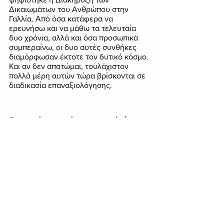
Δικαιωμάτων του Ανθρώπου στην 
Γαλλία. Από όσα κατάφερα να 
ερευνήσω και να μάθω τα τελευταία 
δυο χρόνια, αλλά και όσα προσωπικά 
συμπεραίνω, οι δυο αυτές συνθήκες 
διαμόρφωσαν έκτοτε τον δυτικό κόσμο. 
Και αν δεν απατώμαι, τουλάχιστον 
πολλά μέρη αυτών τώρα βρίσκονται σε 
διαδικασία επαναξιολόγησης.
Σε γενικές γραμμές η σημερινή είναι 
μια καλή και ενδιαφέρουσα Νέα 
Σελήνη. Εξυψώνει θέματα διανόησης 
και πνεύματος, φιλοσοφίας και 
πνευματικότητας. Καθώς μια Νέα 
Σελήνη δίνει τον ρυθμό των επόμενων 
29 ημερών, εκμεταλλευτείτε την 
ενέργεια αυτή! 
Οραματιστείτε, 
σκεφτείτε, μελετήστε, ξεκινήστε μια 
δημιουργία πέραν των συνηθισμένων. 
Κάντε την Νέα Αρχή που θα σας φέρει 