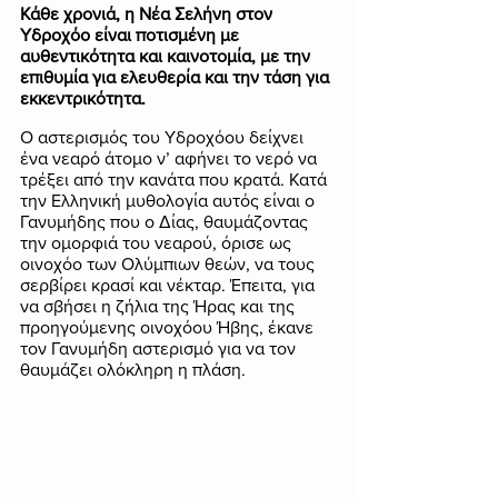
Κάθε χρονιά, η Νέα Σελήνη στον 
Υδροχόο είναι ποτισμένη με 
αυθεντικότητα και καινοτομία, με την 
επιθυμία για ελευθερία και την τάση για 
εκκεντρικότητα.
Ο αστερισμός του Υδροχόου δείχνει 
ένα νεαρό άτομο ν’ αφήνει το νερό να 
τρέξει από την κανάτα που κρατά. Κατά 
την Ελληνική μυθολογία αυτός είναι ο 
Γανυμήδης που ο Δίας, θαυμάζοντας 
την ομορφιά του νεαρού, όρισε ως 
οινοχόο των Ολύμπιων θεών, να τους 
σερβίρει κρασί και νέκταρ. Έπειτα, για 
να σβήσει η ζήλια της Ήρας και της 
προηγούμενης οινοχόου Ήβης, έκανε 
τον Γανυμήδη αστερισμό για να τον 
θαυμάζει ολόκληρη η πλάση.