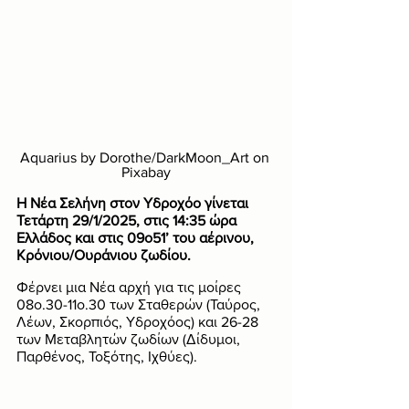
Aquarius by Dorothe/DarkMoon_Art on 
Pixabay
Η Νέα Σελήνη στον Υδροχόο γίνεται 
Τετάρτη 29/1/2025, στις 14:35 ώρα 
Ελλάδος και στις 09ο51’ του αέρινου, 
Κρόνιου/Ουράνιου ζωδίου.
Φέρνει μια Νέα αρχή για τις μοίρες 
08ο.30-11ο.30 των Σταθερών (Ταύρος, 
Λέων, Σκορπιός, Υδροχόος) και 26-28 
των Μεταβλητών ζωδίων (Δίδυμοι, 
Παρθένος, Τοξότης, Ιχθύες).