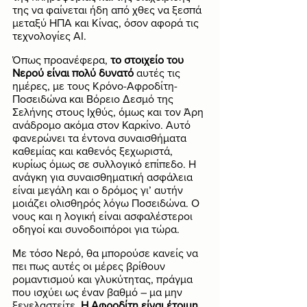
της να φαίνεται ήδη από χθες να ξεσπά 
μεταξύ ΗΠΑ και Κίνας, όσον αφορά τις 
τεχνολογίες ΑΙ. 
Όπως προανέφερα, 
το στοιχείο του 
Νερού είναι πολύ δυνατό
 αυτές τις 
ημέρες, με τους Κρόνο-Αφροδίτη-
Ποσειδώνα και Βόρειο Δεσμό της 
Σελήνης στους Ιχθύς, όμως και τον Άρη 
ανάδρομο ακόμα στον Καρκίνο. Αυτό 
φανερώνει τα έντονα συναισθήματα 
καθεμίας και καθενός ξεχωριστά, 
κυρίως όμως σε συλλογικό επίπεδο. Η 
ανάγκη για συναισθηματική ασφάλεια 
είναι μεγάλη και ο δρόμος γι’ αυτήν 
μοιάζει ολισθηρός λόγω Ποσειδώνα. Ο 
νους και η λογική είναι ασφαλέστεροι 
οδηγοί και συνοδοιπόροι για τώρα.
Με τόσο Νερό, θα μπορούσε κανείς να 
πει πως αυτές οι μέρες βρίθουν 
ρομαντισμού και γλυκύτητας, πράγμα 
που ισχύει ως έναν βαθμό – μα μην 
ξεγελαστείτε. 
Η Αφροδίτη είναι έτοιμη 