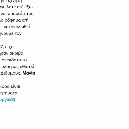
ην Τεχνητή 
γείλατε απ’ έξω 
ίναι απαραίτητος 
λο ρόφημα απ’ 
ει καταναλωθεί 
χνουμε τον 
, είχα 
ήσαν ακριβά 
ι ανέκδοτο το 
όλοι μας εθιστεί 
 Διδύμους. 
Μανία 
ίοδο είναι 
ζητήματα. 
ργικά!)