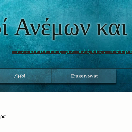
ί Ανέμων και
Γειώνοντας με λέξεις, άστρ
Moi
Επικοινωνία
ορα