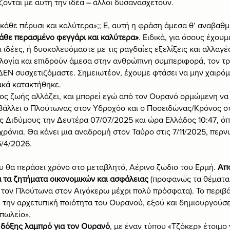
ονται με αυτή την ιδέα – άλλοι δυσανασχετούν.
κάθε πέρυσι και καλύτερα»;; Ε, αυτή η φράση άμεσα θ’ αναβαθμι
άθε περασμένο φεγγάρι και καλύτερα»
. Ειδικά, για όσους έχου
ι ιδέες, ή δυσκολευόμαστε με τις ραγδαίες εξελίξεις και αλλαγέ
ολογία και επιδρούν άμεσα στην ανθρώπινη συμπεριφορά, τον τ
ΔΕΝ συσχετιζόμαστε. Σημειωτέον, έχουμε φτάσει να μην χαιρόμ
ακά κατακτήθηκε.
όπος ζωής αλλάζει, και μπορεί εγώ από τον Ουρανό ορμώμενη να
άλλει ο Πλούτωνας στον Υδροχόο και ο Ποσειδώνας/Κρόνος στ
 Διδύμους την Δευτέρα 07/07/2025 και ώρα Ελλάδος 10:47, όπ
χρόνια. Θα κάνει μια αναδρομή στον Ταύρο στις 7/11/2025, περν
6/4/2026.
υ θα περάσει χρόνο στο μεταβλητό, Αέρινο ζώδιο του Ερμή. 
Από
 τα ζητήματα οικονομικών και ασφάλειας
 (προφανώς τα θέματα
ε τον Πλούτωνα στον Αιγόκερω μέχρι πολύ πρόσφατα). Το περιβά
ε την αρχετυπική ποιότητα του Ουρανού, εξού και δημιουργούσε
πωλείο».
ν δόξης λαμπρό για τον Ουρανό
, με έναν τύπου «Τζόκερ» έτοιμο ν