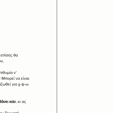
επίσης θα 
ν, 
ιθυμία ν’ 
 Μπορεί να είναι 
αζωθεί για χ-ψ-ω 
βάνει καν
, κι ας 