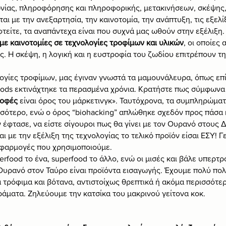
ωνίας, πληροφόρησης και πληροφορικής, μετακινήσεων, σκέψης,
ι με την ανεξαρτησία, την καινοτομία, την ανάπτυξη, τις εξελίξ
τείτε, τα αναπάντεχα είναι που συχνά μας ωθούν στην εξέλιξη.
με καινοτομίες σε τεχνολογίες τροφίμων και υλικών
, οι οποίες 
. Η σκέψη, η λογική και η ευστροφία του ζωδίου επιτρέπουν τ
ογίες τροφίμων, μας έγιναν γνωστά τα μαμουνάλευρα, όπως επ
ods εκτινάχτηκε τα περασμένα χρόνια. Κρατήστε πως σύμφωνα 
οφές
 είναι όρος του μάρκετινγκ». Ταυτόχρονα, τα συμπληρώμα
σσότερο, ενώ ο όρος “biohacking” απλώθηκε σχεδόν προς πάσα 
 έφτασε, να είστε σίγουροι πως θα γίνει με τον Ουρανό στους Δ
ι με την εξέλιξη της τεχνολογίας το τελικό προϊόν είσαι ΕΣΥ! Γ
ς εφαρμογές που χρησιμοποιούμε.
rfood το ένα, superfood το άλλο, ενώ οι μισές και βάλε υπερτ
Ουρανό στον Ταύρο είναι προϊόντα εισαγωγής. Έχουμε πολύ πο
 τρόφιμα και βότανα, αντιστοίχως θρεπτικά ή ακόμα περισσότερ
άματα. Ζηλεύουμε την κατσίκα του μακρινού γείτονα κοκ.