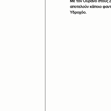
Με τον Ουρανό στους Δ
αποτελούν κάποιο φαντ
Υδροχόο.