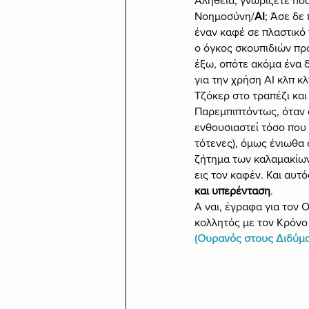
Αλήθεια, γνωρίζετε πόσ
Νοημοσύνη/
ΑΙ
; Άσε δε
έναν καφέ σε πλαστικό 
ο όγκος σκουπιδιών πρ
έξω, οπότε ακόμα ένα δ
για την χρήση ΑΙ κλπ κ
Τζόκερ στο τραπέζι και
Παρεμπιπτόντως, όταν α
ενθουσιαστεί τόσο που 
τότενες), όμως ένιωθα 
ζήτημα των καλαμακίων,
εις τον καφέν. Και αυτ
και υπερένταση
.
Α ναι, έγραφα για τον 
κολλητός με τον Κρόνο 
(Ουρανός στους Διδύμο