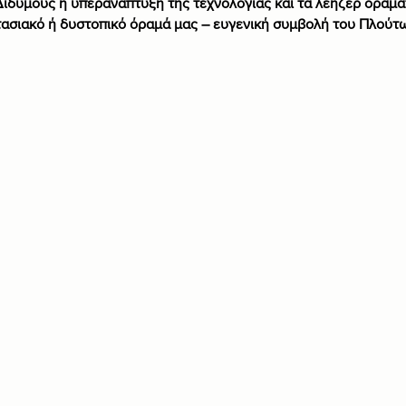
ιδύμους η υπερανάπτυξη της τεχνολογίας και τα λέηζερ οράμα
ασιακό ή δυστοπικό όραμά μας – ευγενική συμβολή του Πλούτω