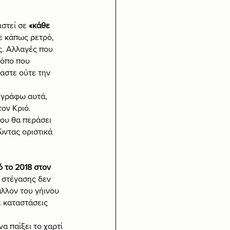
στεί σε 
«κάθε 
με κάπως ρετρό, 
ς. Αλλαγές που 
ρόπο που 
αστε ούτε την 
 γράφω αυτά, 
ον Κριό.
ου θα περάσει 
ώντας οριστικά 
 το 2018 στον 
 στέγασης δεν 
λλον του γήινου 
 καταστάσεις 
α παίξει το χαρτί 