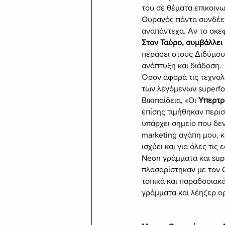
του σε θέματα επικοιν
Ουρανός πάντα συνδέετα
αναπάντεχα. Αν το σκεφ
Στον Ταύρο, συμβάλλει 
περάσει στους Διδύμους
ανάπτυξη και διάδοση.
Όσον αφορά τις τεχνολ
των λεγόμενων superfo
Βικιπαίδεια, «Οι 
Υπερτρ
επίσης τιμήθηκαν περι
υπάρχει σημείο που δεν
marketing αγάπη μου, κα
ισχύει και για όλες τι
Neon γράμματα και supe
πλασαρίστηκαν με τον 
τοπικά και παραδοσιακά
γράμματα και λέηζερ ορ