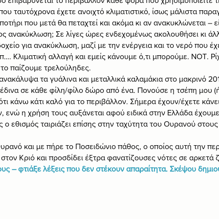
ο επιβαρύνεται το περιβάλλον κάθε φορά που χρησιμοποιείτε τ
 που ταυτόχρονα έχετε ανοιχτό κλιματιστικό, ίσως μάλιστα παραγ
ποτήρι που μετά θα πεταχτεί και ακόμα κι αν ανακυκλώνεται – ε
ος ανακύκλωση; Σε λίγες ώρες ενδεχομένως ακολουθήσει κι άλ
οχείο για ανακύκλωση, μαζί με την ενέργεια και το νερό που έχ
λπ…. Κλιματική αλλαγή και εμείς κάνουμε ό,τι μπορούμε. ΝΟΤ. Ρί
 το παίζουμε τρελούληδες.
νακάλυψα τα γυάλινα και μεταλλικά καλαμάκια στο μακρινό 2017
έδινα σε κάθε φίλη/φίλο δώρο από ένα. Πονούσε η τσέπη μου (
ότι κάνω κάτι καλό για το περιβάλλον. Σήμερα έχουν/έχετε κάνε
 ενώ η χρήση τους αυξάνεται αφού ειδικά στην Ελλάδα έχουμε 
ός ο εθισμός ταιριάζει επίσης στην ταχύτητα του Ουρανού στους
Ουρανό και με πήρε το Ποσειδώνιο πάθος, ο οποίος αυτή την περ
στον Κριό και προσδίδει έξτρα φανατίζουσες νότες σε αρκετά 
υς – φτιάξε λέξεις που δεν στέκουν απαραίτητα. Σκέψου δημιου