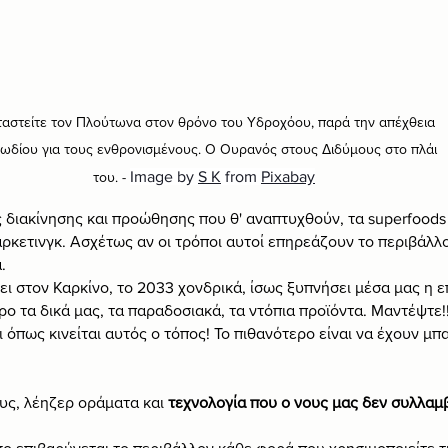
αστείτε τον Πλούτωνα στον θρόνο του Υδροχόου, παρά την απέχθεια 
ζωδίου για τους ενθρονισμένους. Ο Ουρανός στους Διδύμους στο πλάι 
Image by 
S K
 from 
Pixabay
του. - 
 διακίνησης και προώθησης που θ' αναπτυχθούν, τα superfoods 
άρκετινγκ. Ασχέτως αν οι τρόποι αυτοί επηρεάζουν το περιβάλλο
.
 στον Καρκίνο, το 2033 χονδρικά, ίσως ξυπνήσει μέσα μας η επ
 τα δικά μας, τα παραδοσιακά, τα ντόπια προϊόντα. Μαντέψτε!!
ι όπως κινείται αυτός ο τόπος! Το πιθανότερο είναι να έχουν μπ
ς, λέηζερ οράματα και 
τεχνολογία που ο νους μας δεν συλλαμ