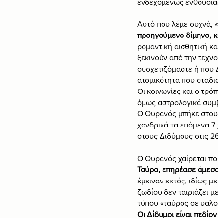
ενδεχομένως ενθουσιάζ
Αυτό που λέμε συχνά, «
προηγούμενο δίμηνο, κ
ρομαντική αισθητική κα
ξεκινούν από την τεχν
συσχετιζόμαστε ή που 
ατομικότητα που σταδι
Οι κοινωνίες και ο τρ
όμως αστρολογικά συμβ
Ο Ουρανός μπήκε στους
χονδρικά τα επόμενα 7 
στους Διδύμους στις 2
Ο Ουρανός χαίρεται πο
Ταύρο, επηρέασε άμεσα
έμειναν εκτός, ιδίως μ
ζωδίου δεν ταιριάζει μ
τύπου «ταύρος σε υαλο
Οι Δίδυμοι είναι πεδίο