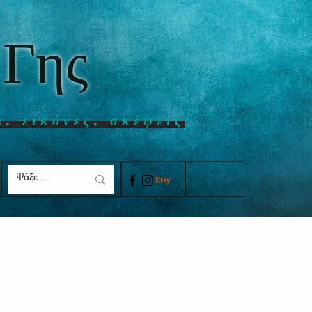
 Γης
α, εικόνες, σκέψεις