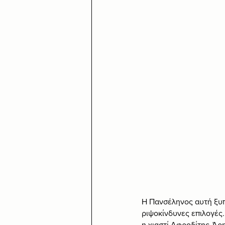
Η Πανσέληνος αυτή ξυπν
ριψοκίνδυνες επιλογές.
η χιαστί Αφροδίτης-Άρη