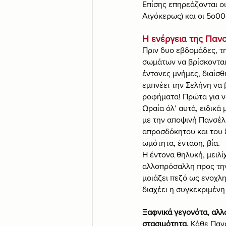
Επίσης επηρεάζονται οι
Αιγόκερως) και οι 5ο0
Η ενέργεια της Πανσ
Πριν δυο εβδομάδες, τ
σωμάτων να βρίσκονται
έντονες μνήμες, διαίσ
εμπνέει την Σελήνη να β
ροφήματα! Πρώτα για να
Ωραία όλ’ αυτά, ειδικά
με την αποψινή Πανσέλη
απροσδόκητου και του 
ωμότητα, ένταση, βία.
Η έντονα θηλυκή, μειλί
αλλοπρόσαλλη προς την
μοιάζει πεζό ως ενοχλητ
διαχέει η συγκεκριμέν
Ξαφνικά γεγονότα, αλλα
στασιμότητα.
 Κάθε Παν