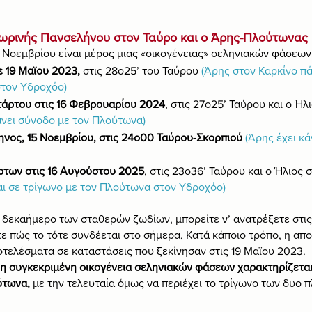
 τωρινής Πανσελήνου στον Ταύρο και ο Άρης-Πλούτωνας
 Νοεμβρίου είναι μέρος μιας «οικογένειας» σεληνιακών φάσεων
ε 19 Μαϊου 2023,
 στις 28ο25’ του Ταύρου
 (Άρης στον Καρκίνο πά
στον Υδροχόο)
τάρτου στις 16 Φεβρουαρίου 2024
, στις 27ο25’ Ταύρου και ο Ή
άνει σύνοδο με τον Πλούτωνα)
νος, 15 Νοεμβρίου, στις 24ο00 Ταύρου-Σκορπιού
(Άρης έχει κά
ρτων στις 16 Αυγούστου 2025
, στις 23ο36’ Ταύρου και ο Ήλιος 
αι σε τρίγωνο με τον Πλούτωνα στον Υδροχόο)
ο δεκαήμερο των σταθερών ζωδίων, μπορείτε ν’ ανατρέξετε στι
τε πώς το τότε συνδέεται στο σήμερα. Κατά κάποιο τρόπο, η απο
τελέσματα σε καταστάσεις που ξεκίνησαν στις 19 Μαϊου 2023.
ς η συγκεκριμένη οικογένεια σεληνιακών φάσεων χαρακτηρίζετα
τωνα, 
με την τελευταία όμως να περιέχει το τρίγωνο των δυο 