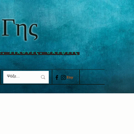
 Γης
α, εικόνες, σκέψεις