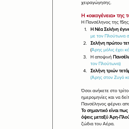
χειραγώγησης.
Η «οικογένεια» της
Η Πανσέληνος της 15ης
Η Νέα Σελήνη έγιν
με τον Πλούτωνα 
Σελήνη πρώτου τε
(
Άρης μόλις έχει κ
Η αποψινή 
Πανσέλη
τον Πλούτωνα)
Σελήνη τριών τετά
(Άρης στον Ζυγό κ
Όσοι ανήκετε στο τρίτ
ημερομηνίες και να δεί
Πανσέληνος φέρνει απο
Το σημαντικό είναι πω
όψεις μεταξύ Άρη-Πλού
ζώδια του Αέρα.