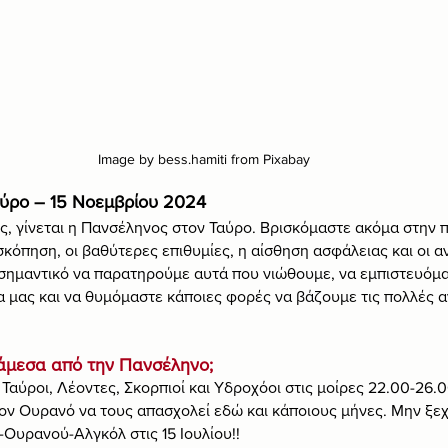
Image by bess.hamiti from Pixabay
ύρο – 15 Νοεμβρίου 2024
ς, γίνεται η Πανσέληνος στον Ταύρο. Βρισκόμαστε ακόμα στην π
κόπηση, οι βαθύτερες επιθυμίες, η αίσθηση ασφάλειας και οι α
ι σημαντικό να παρατηρούμε αυτά που νιώθουμε, να εμπιστευόμ
 μας και να θυμόμαστε κάποιες φορές να βάζουμε τις πολλές α
 άμεσα από την Πανσέληνο;
Ταύροι, Λέοντες, Σκορπιοί και Υδροχόοι στις μοίρες 22.00-26.00
ον Ουρανό να τους απασχολεί εδώ και κάποιους μήνες. Μην ξεχ
Ουρανού-Αλγκόλ στις 15 Ιουλίου!!