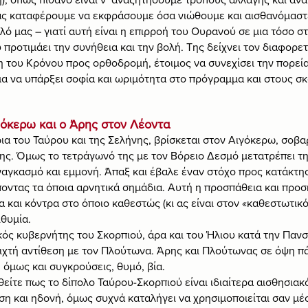
λας καταφέρουμε να εκφράσουμε όσα νιώθουμε και αισθανόμαστ
λό μας – γιατί αυτή είναι η επιρροή του Ουρανού σε μια τόσο σ
προτιμάει την συνήθεια και την βολή. Της δείχνει τον διαφορετ
ση του Κρόνου προς ορθοδρομή, έτοιμος να συνεχίσει την πορεία
μα να υπάρξει σοφία και ωριμότητα στο πρόγραμμα και στους σ
γόκερω και ο Άρης στον Λέοντα
α του Ταύρου και της Σελήνης, βρίσκεται στον Αιγόκερω, σοβα
της. Όμως το τετράγωνό της με τον Βόρειο Δεσμό μετατρέπει τη
γκασμό και εμμονή. Άπαξ και έβαλε έναν στόχο προς κατάκτηση
οντας τα όποια αρνητικά σημάδια. Αυτή η προσπάθεια και προσ
 και κόντρα στο όποιο καθεστώς (κι ας είναι στον «καθεστωτικό
θυμία.
ός κυβερνήτης του Σκορπιού, άρα και του Ήλιου κατά την Πανσέ
οιχτή αντίθεση με τον Πλούτωνα. Άρης και Πλούτωνας σε όψη π
 όμως και συγκρούσεις, θυμό, βία.
ίτε πως το δίπολο Ταύρου-Σκορπιού είναι ιδιαίτερα αισθησιακ
υση και ηδονή, όμως συχνά καταλήγει να χρησιμοποιείται σαν μέ