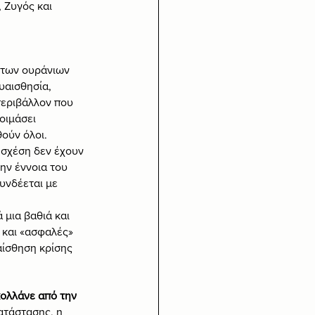
 Ζυγός και 
 των ουράνιων 
υαισθησία, 
περιβάλλον που 
οιμάσει 
θούν όλοι.
 σχέση δεν έχουν 
ην έννοια του 
υνδέεται με 
 μια βαθιά και 
 και «ασφαλές» 
αίσθηση κρίσης 
κολλάνε από την 
ατάστασης, η 