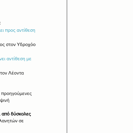
:
ει προς αντίθεση 
λιος στον Υδροχόο 
νει αντίθεση με 
στον Λέοντα 
ς προηγούμενες 
ψινή 
ι από δύσκολες 
πλανητών σε 