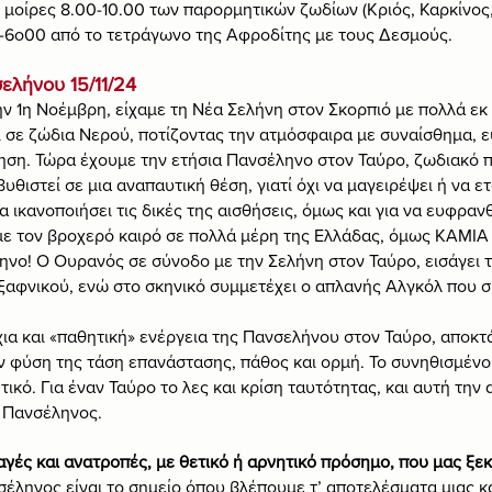
 μοίρες 8.00-10.00 των παρορμητικών ζωδίων (Κριός, Καρκίνος,
0-6ο00 από το τετράγωνο της Αφροδίτης με τους Δεσμούς.
ελήνου 15/11/24
ην 1η Νοέμβρη, είχαμε τη Νέα Σελήνη στον Σκορπιό με πολλά εκ
 σε ζώδια Νερού, ποτίζοντας την ατμόσφαιρα με συναίσθημα, ε
θηση. Τώρα έχουμε την ετήσια Πανσέληνο στον Ταύρο, ζωδιακό 
υθιστεί σε μια αναπαυτική θέση, γιατί όχι να μαγειρέψει ή να ετ
 ικανοποιήσει τις δικές της αισθήσεις, όμως και για να ευφραν
 με τον βροχερό καιρό σε πολλά μέρη της Ελλάδας, όμως ΚΑΜΙΑ
νο! Ο Ουρανός σε σύνοδο με την Σελήνη στον Ταύρο, εισάγει τ
ξαφνικού, ενώ στο σκηνικό συμμετέχει ο απλανής Αλγκόλ που σ
χια και «παθητική» ενέργεια της Πανσελήνου στον Ταύρο, αποκτά
 φύση της τάση επανάστασης, πάθος και ορμή. Το συνηθισμένο
ικό. Για έναν Ταύρο το λες και κρίση ταυτότητας, και αυτή την 
η Πανσέληνος.
γές και ανατροπές, με θετικό ή αρνητικό πρόσημο, που μας ξε
σέληνος είναι το σημείο όπου βλέπουμε τ’ αποτελέσματα μιας κ