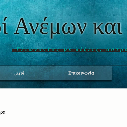
ί Ανέμων και
Γειώνοντας με λέξεις, άστρ
Moi
Επικοινωνία
ορα