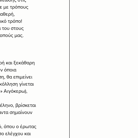
ε με τρόπους 
ταθερή, 
ικό τρόπο!
 του στους 
κοπούς μας.
ρή και ξεκάθαρη 
ν όποια 
, θα επιμείνει 
κόλληση γίνεται 
» Αιγόκερω), 
ληνο, βρίσκεται 
άντα σημαίνουν 
ό, όπου ο έρωτας 
σο ελέγχου και 