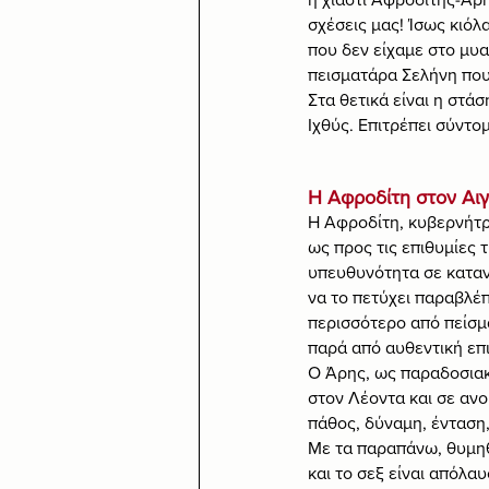
σχέσεις μας! Ίσως κιό
που δεν είχαμε στο μυα
πεισματάρα Σελήνη που 
Στα θετικά είναι η στά
Ιχθύς. Επιτρέπει σύντο
Η Αφροδίτη στον Αι
Η Αφροδίτη, κυβερνήτρι
ως προς τις επιθυμίες 
υπευθυνότητα σε κατανα
να το πετύχει παραβλέπ
περισσότερο από πείσμα
παρά από αυθεντική επι
Ο Άρης, ως παραδοσιακ
στον Λέοντα και σε αν
πάθος, δύναμη, ένταση,
Με τα παραπάνω, θυμηθε
και το σεξ είναι απόλα