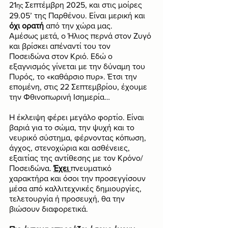
21
 Σεπτέμβρη 2025, και στις μοίρες 
ης
29.05’ της Παρθένου. Είναι μερική και 
όχι ορατή
 από την χώρα μας.
Αμέσως μετά, ο Ήλιος περνά στον Ζυγό 
και βρίσκει απέναντί του τον 
Ποσειδώνα στον Κριό. Εδώ ο 
εξαγνισμός γίνεται με την δύναμη του 
Πυρός, το «καθάρσιο πυρ». Έτσι την 
επομένη, στις 22 Σεπτεμβρίου, έχουμε 
την Φθινοπωρινή Ισημερία…
Η έκλειψη φέρει μεγάλο φορτίο. Είναι 
βαριά για το σώμα, την ψυχή και το 
νευρικό σύστημα, φέρνοντας κόπωση, 
άγχος, στενοχώρια και ασθένειες, 
εξαιτίας της αντίθεσης με τον Κρόνο/
Ποσειδώνα. 
Έχει
πνευματικό 
χαρακτήρα και όσοι την προσεγγίσουν 
μέσα από καλλιτεχνικές δημιουργίες, 
τελετουργία ή προσευχή, θα την 
βιώσουν διαφορετικά.