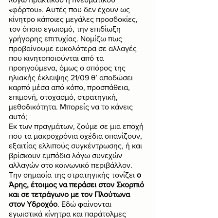
«φόρτου». Αυτές που δεν έχουν ως 
κίνητρο κάποιες μεγάλες προσδοκίες, 
τον όποιο εγωισμό, την επιδίωξη 
γρήγορης επιτυχίας. Νομίζω πως 
προβαίνουμε ευκολότερα σε αλλαγές 
που κινητοποιούνται από τα 
προηγούμενα, όμως ο σπόρος της 
ηλιακής έκλειψης 21/09 θ’ αποδώσει 
καρπό μέσα από κόπο, προσπάθεια, 
επιμονή, στοχασμό, στρατηγική, 
μεθοδικότητα. Μπορείς να το κάνεις 
αυτό;
Εκ των πραγμάτων, ζούμε σε μια εποχή 
που τα μακροχρόνια σχέδια σπανίζουν, 
εξαιτίας ελλιπούς συγκέντρωσης, ή και 
βρίσκουν εμπόδια λόγω συνεχών 
αλλαγών στο κοινωνικό περιβάλλον. 
Την σημασία της στρατηγικής τονίζει 
ο 
Άρης, έτοιμος να περάσει στον Σκορπιό 
και σε τετράγωνο με τον Πλούτωνα 
στον Υδροχόο
. Εδώ φαίνονται 
εγωιστικά κίνητρα και παράτολμες 