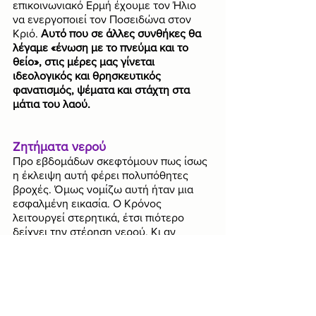
επικοινωνιακό Ερμή έχουμε τον Ήλιο 
να ενεργοποιεί τον Ποσειδώνα στον 
Κριό. 
Αυτό που σε άλλες συνθήκες θα 
λέγαμε «ένωση με το πνεύμα και το 
θείο», στις μέρες μας γίνεται 
ιδεολογικός και θρησκευτικός 
φανατισμός, ψέματα και στάχτη στα 
μάτια του λαού.
Ζητήματα νερού
Προ εβδομάδων σκεφτόμουν πως ίσως 
η έκλειψη αυτή φέρει πολυπόθητες 
βροχές. Όμως νομίζω αυτή ήταν μια 
εσφαλμένη εικασία. Ο Κρόνος 
λειτουργεί στερητικά, έτσι πιότερο 
δείχνει την στέρηση νερού. Κι αν 
έρθουν καταιγίδες, τα εδάφη είναι τόσο 
κακουχημένα από ξηρασία και 
πυρκαγιές, άδεντρα, ώστε δεν έχουν τι 
να κάνουν την μεγάλη ποσότητα νερού. 
Κατ’ επέκτασιν, το νερό θα πάει χαμένο 