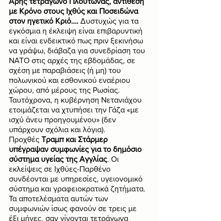
Άρης τετράγωνο Πλούτωνας, αντίθεση 
με Κρόνο στους Ιχθύς και Ποσειδώνα 
στον ηγετικό Κριό…. 
Δυστυχώς για τα 
εγκόσμια η έκλειψη είναι επιβαρυντική 
και είναι ενδεικτικό πως πριν ξεκινήσω 
να γράψω, διάβαζα για συνεδρίαση του 
ΝΑΤΟ στις αρχές της εβδομάδας, σε 
σχέση με παραβιάσεις (ή μη) του 
πολωνικού και εσθονικού εναέριου 
χώρου, από μέρους της Ρωσίας. 
Ταυτόχρονα, η κυβέρνηση Νετανιάχου 
ετοιμάζεται να χτυπήσει την Γάζα «με 
ισχύ άνευ προηγουμένου» (δεν 
υπάρχουν σχόλια και λόγια).
Προχθές 
Τραμπ και Στάρμερ 
υπέγραψαν συμφωνίες για το δημόσιο 
σύστημα υγείας της Αγγλίας
. Οι 
εκλείψεις σε Ιχθύες-Παρθένο 
συνδέονται με υπηρεσίες, υγειονομικό 
σύστημα και γραφειοκρατικά ζητήματα. 
Τα αποτελέσματα αυτών των 
συμφωνιών ίσως φανούν σε τρεις με 
έξι μήνες, σαν γίνονται τετράγωνα 