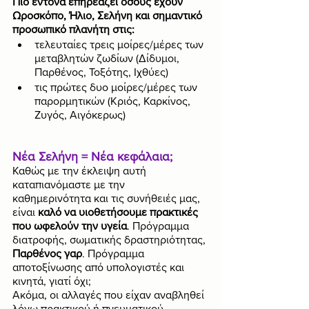
Πιο έντονα επηρεάζει όσους έχουν 
Ωροσκόπο, Ήλιο, Σελήνη και σημαντικό 
προσωπικό πλανήτη στις:
τελευταίες τρεις μοίρες/μέρες των 
μεταβλητών ζωδίων (Δίδυμοι, 
Παρθένος, Τοξότης, Ιχθύες)
τις πρώτες δυο μοίρες/μέρες των 
παρορμητικών (Κριός, Καρκίνος, 
Ζυγός, Αιγόκερως)
Νέα Σελήνη = Νέα κεφάλαια;
Καθώς με την έκλειψη αυτή 
καταπιανόμαστε με την 
καθημερινότητα και τις συνήθειές μας, 
είναι 
καλό να υιοθετήσουμε πρακτικές 
που ωφελούν την υγεία
. Πρόγραμμα 
διατροφής, σωματικής δραστηριότητας,
Παρθένος γαρ
. Πρόγραμμα 
αποτοξίνωσης από υπολογιστές και 
κινητά, γιατί όχι; 
Ακόμα, οι αλλαγές που είχαν αναβληθεί 
λόγω πρακτικού ή πνευματικού 